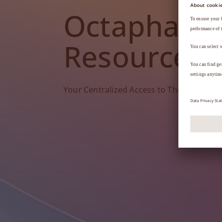
Octapharm
Resources
Your Centralized Access to Therapy Tools