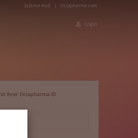
Science Hub
|
Octapharma.com
Login
it Ihrer Octapharma-ID