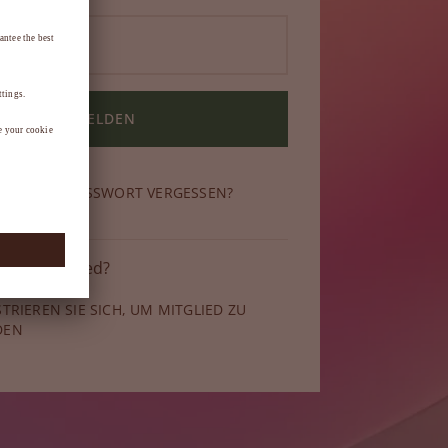
ANMELDEN
N SIE IHR PASSWORT VERGESSEN?
 kein Mitglied?
STRIEREN SIE SICH, UM MITGLIED ZU
DEN