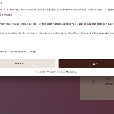
a
.
HABE
Sie sind noch
REGI
WER