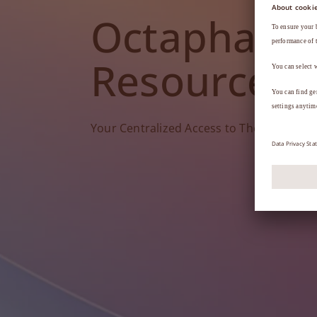
Octapharm
Resources
Your Centralized Access to Therapy Tools