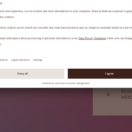
a
.
HABE
Sie sind noch
REGI
WER