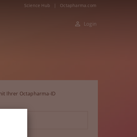
Science Hub
|
Octapharma.com
Login
it Ihrer Octapharma-ID