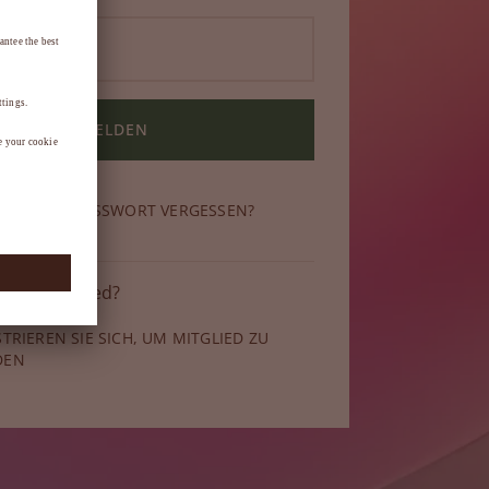
ANMELDEN
N SIE IHR PASSWORT VERGESSEN?
 kein Mitglied?
STRIEREN SIE SICH, UM MITGLIED ZU
DEN