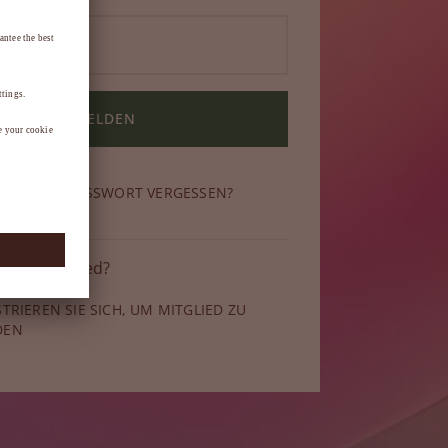
ANMELDEN
N SIE IHR PASSWORT VERGESSEN?
 kein Mitglied?
STRIEREN SIE SICH, UM MITGLIED ZU
DEN