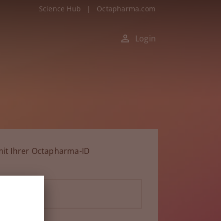
Science Hub
|
Octapharma.com
Login
it Ihrer Octapharma-ID