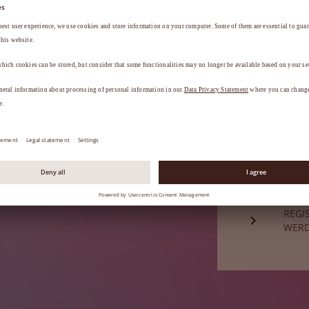
a
.
HABE
Sie sind noch
REGI
WER