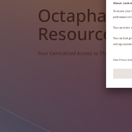
Octapharm
Resources
Your Centralized Access to Therapy Tools