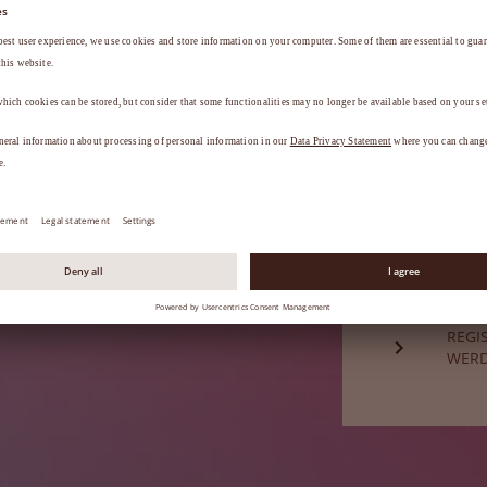
a
.
HABE
Sie sind noch
REGI
WER