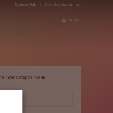
Science Hub
|
Octapharma.com.br
Login
it Ihrer Octapharma-ID