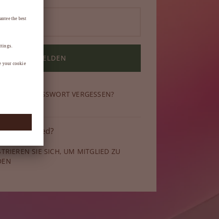
ANMELDEN
N SIE IHR PASSWORT VERGESSEN?
 kein Mitglied?
STRIEREN SIE SICH, UM MITGLIED ZU
DEN