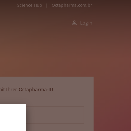
Science Hub
|
Octapharma.com.br
Login
it Ihrer Octapharma-ID