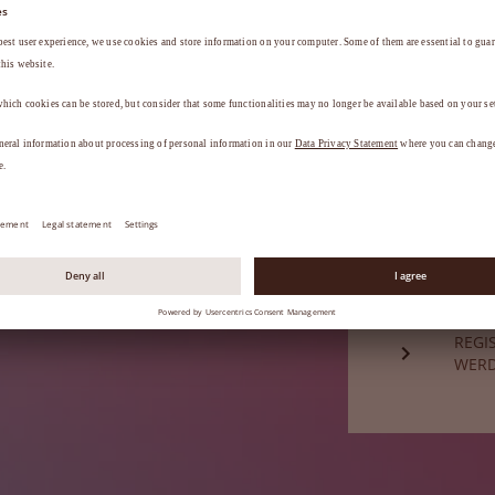
a
.
HABE
Sie sind noch
REGI
WER