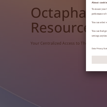
Octapharm
Resources
Your Centralized Access to Therapy Tools