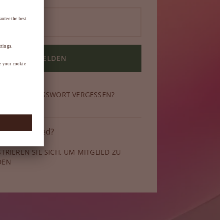
ANMELDEN
N SIE IHR PASSWORT VERGESSEN?
 kein Mitglied?
STRIEREN SIE SICH, UM MITGLIED ZU
DEN