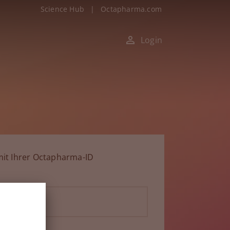
Science Hub
|
Octapharma.com
Login
it Ihrer Octapharma-ID