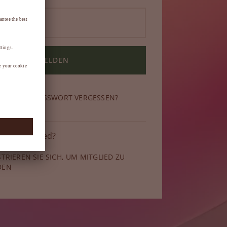
ANMELDEN
N SIE IHR PASSWORT VERGESSEN?
 kein Mitglied?
STRIEREN SIE SICH, UM MITGLIED ZU
DEN