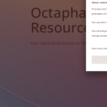
Octapharm
Resources
Your Centralized Access to Therapy Tools