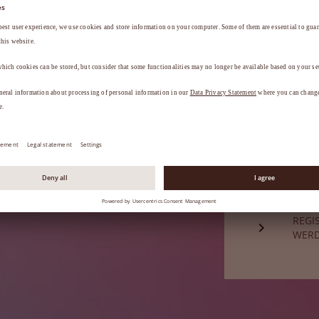
a
.
HABE
Sie sind noch
REGI
WER