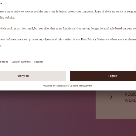
a
.
HABE
Sie sind noch
REGI
WER