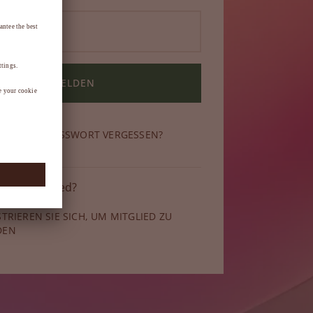
ANMELDEN
N SIE IHR PASSWORT VERGESSEN?
 kein Mitglied?
STRIEREN SIE SICH, UM MITGLIED ZU
DEN