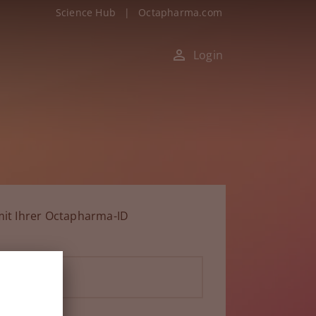
Science Hub
|
Octapharma.com
Login
it Ihrer Octapharma-ID