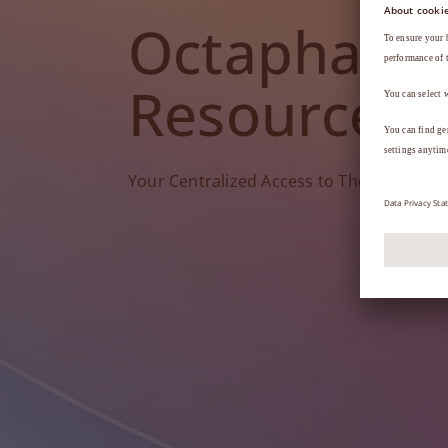
Octapharm
Resources
Your Centralized Access to Therapy Tools