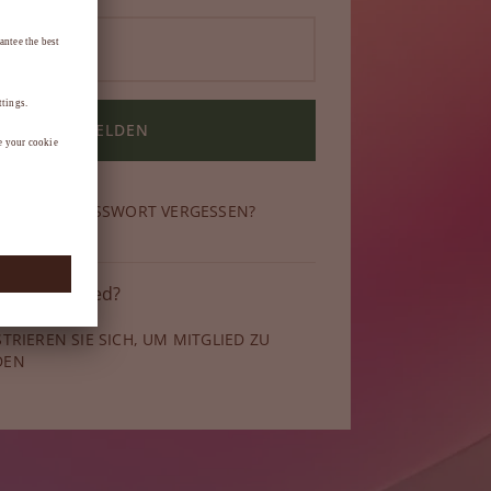
ANMELDEN
N SIE IHR PASSWORT VERGESSEN?
 kein Mitglied?
STRIEREN SIE SICH, UM MITGLIED ZU
DEN