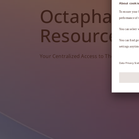
Octapharm
Resources
Your Centralized Access to Therapy Tools