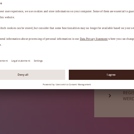
a
.
HABE
Sie sind noch
REGI
WER