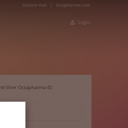
Science Hub
|
Octapharma.com
Login
it Ihrer Octapharma-ID