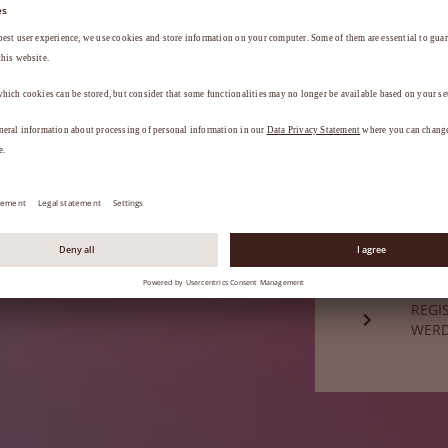
a
.
HABE
Sie sind noch
REGI
WER