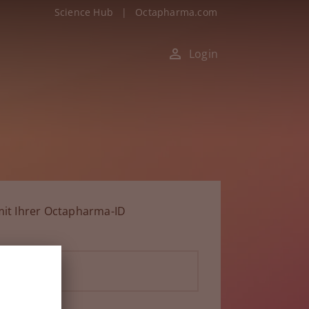
Science Hub
|
Octapharma.com
Login
it Ihrer Octapharma-ID