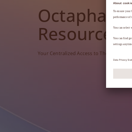
Octapharm
Resources
Your Centralized Access to Therapy Tools