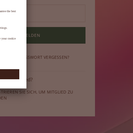
ANMELDEN
N SIE IHR PASSWORT VERGESSEN?
 kein Mitglied?
STRIEREN SIE SICH, UM MITGLIED ZU
DEN