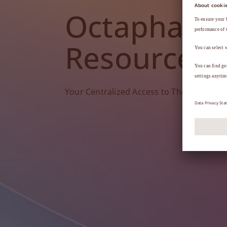
Octapharm
Resources
Your Centralized Access to Therapy Tools