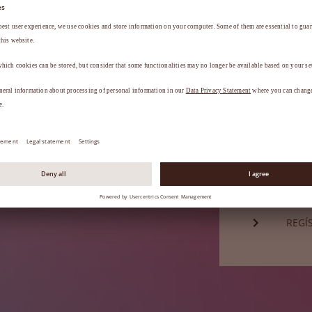
Contraseña*
a
.
¿HA 
¿Aún no es 
REGÍ