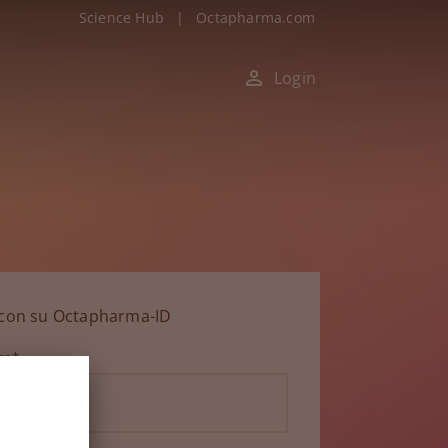
Science Hub
|
Octapharma.com
Login
n con su Octapharma-ID
ico*