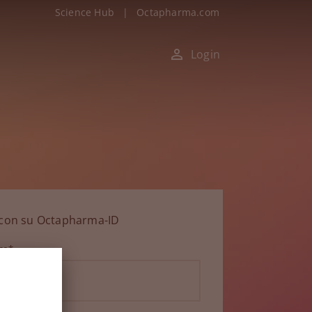
Science Hub
|
Octapharma.com
Login
n con su Octapharma-ID
ico*