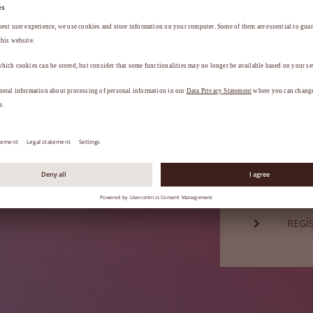
Contraseña*
a
.
¿HA 
¿Aún no es 
REGÍ