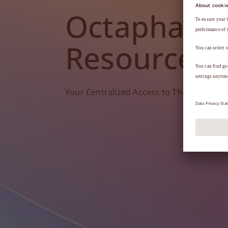
Octapharm
Resources
Your Centralized Access to Therapy Tools