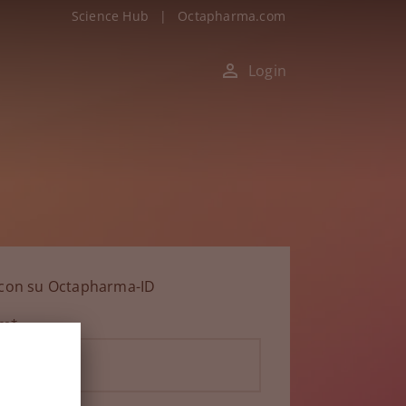
Science Hub
|
Octapharma.com
Login
n con su Octapharma-ID
ico*