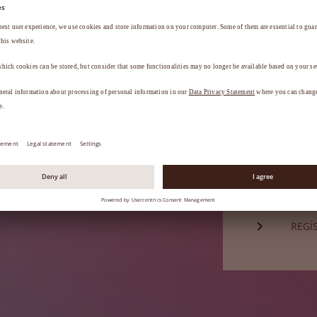
Contraseña*
a
.
¿HA 
¿Aún no es 
REGÍ