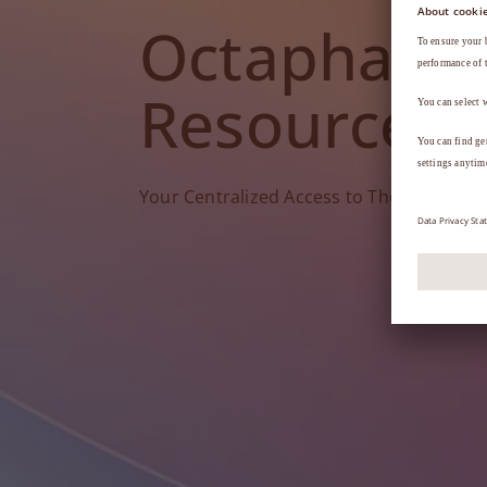
Octapharm
Resources
Your Centralized Access to Therapy Tools