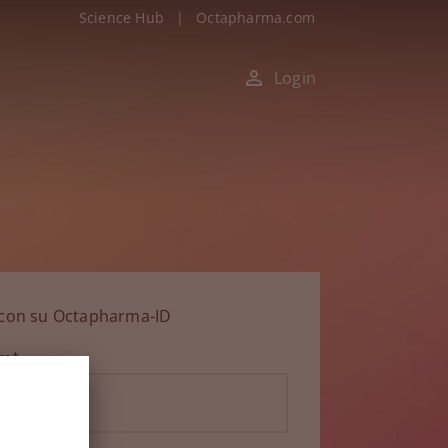
Science Hub
|
Octapharma.com
Login
n con su Octapharma-ID
ico*