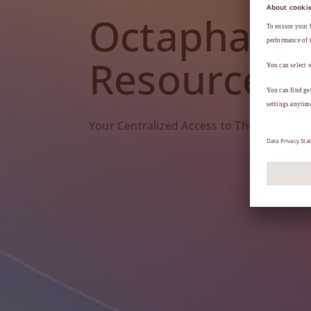
Octapharm
Resources
Your Centralized Access to Therapy Tools