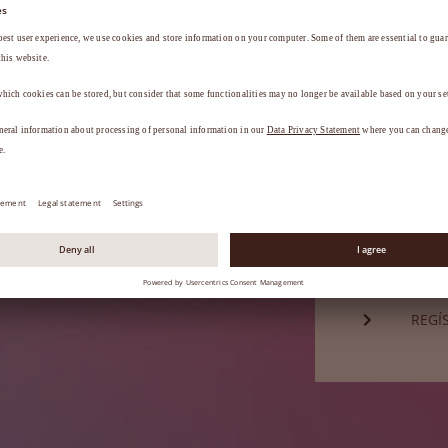
Contraseña*
a
.
¿HA 
¿Aún no es 
REGÍ