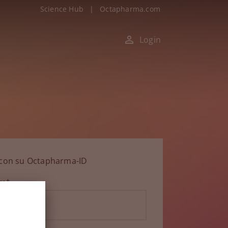
Science Hub
|
Octapharma.com
Login
n con su Octapharma-ID
ico*