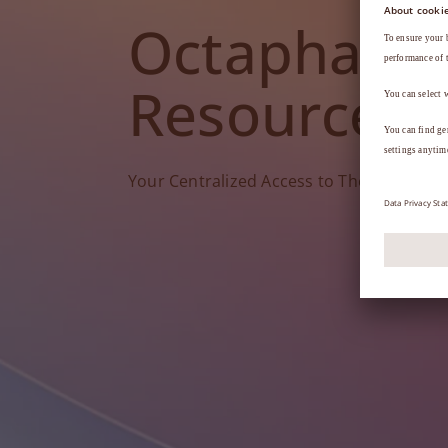
Octapharm
Resources
Your Centralized Access to Therapy Tools