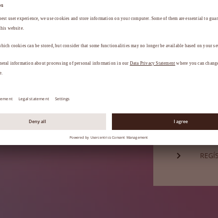
Contraseña*
a
.
¿HA 
¿Aún no es 
REGÍ