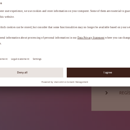
Contraseña*
a
.
¿HA 
¿Aún no es 
REGÍ