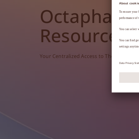
Octapharm
Resources
Your Centralized Access to Therapy Tools