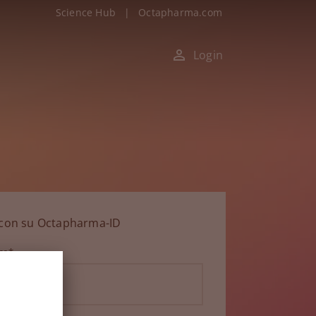
Science Hub
|
Octapharma.com
Login
n con su Octapharma-ID
ico*