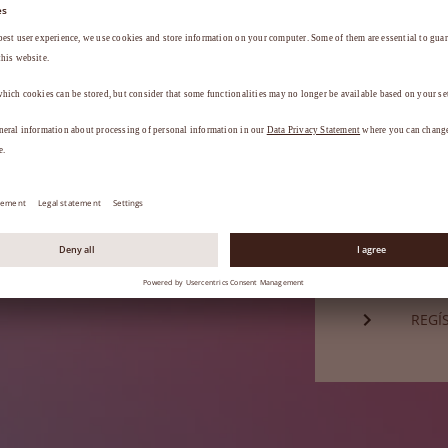
Contraseña*
a
.
¿HA 
¿Aún no es 
REGÍ