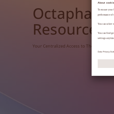
Octapharm
Resources
Your Centralized Access to Therapy Tools