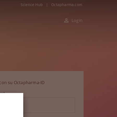
Science Hub
|
Octapharma.com
Login
n con su Octapharma-ID
ico*