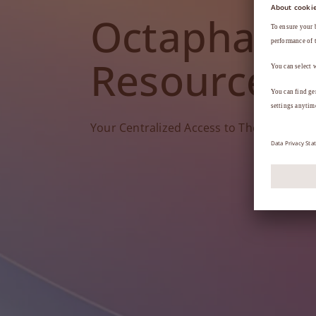
Octapharm
Resources
Your Centralized Access to Therapy Tools