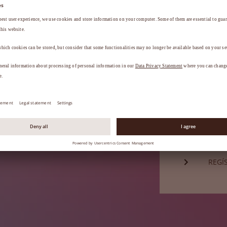
Contraseña*
a
.
¿HA 
¿Aún no es 
REGÍ