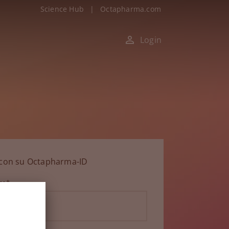
Science Hub
|
Octapharma.com
Login
n con su Octapharma-ID
ico*