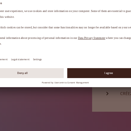
Mot de passe*
a
.
MOT 
Vous n'êtes
CRÉE