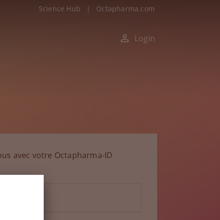
Science Hub
|
Octapharma.com
Login
ous avec votre Octapharma-ID