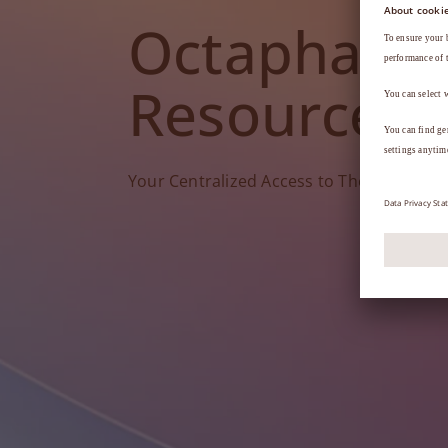
Octapharm
Resources
Your Centralized Access to Therapy Tools