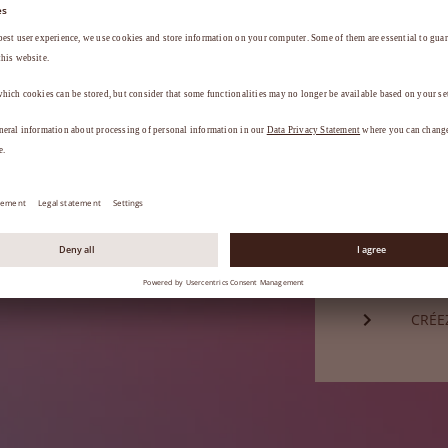
Mot de passe*
a
.
MOT 
Vous n'êtes
CRÉE