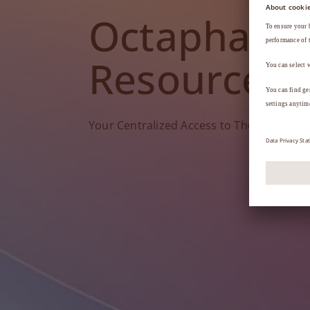
Octapharm
Resources
Your Centralized Access to Therapy Tools