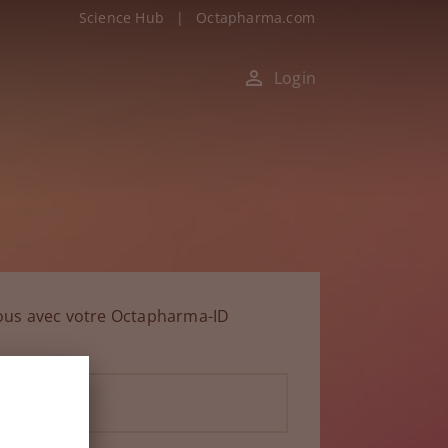
Science Hub
|
Octapharma.com
Login
ous avec votre Octapharma-ID