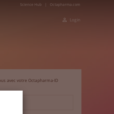
Science Hub
|
Octapharma.com
Login
ous avec votre Octapharma-ID