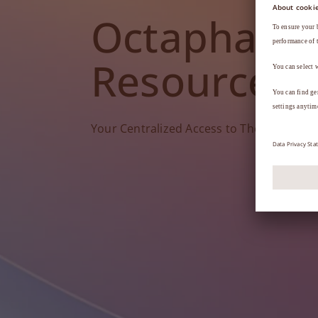
Octapharm
Resources
Your Centralized Access to Therapy Tools