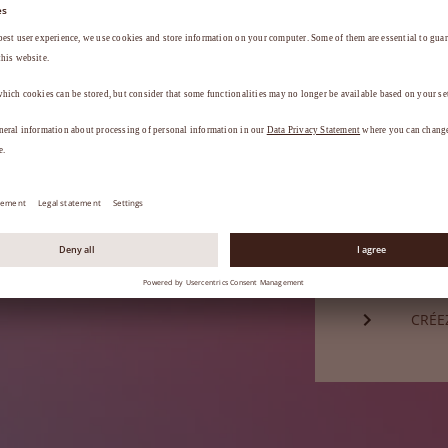
Mot de passe*
a
.
MOT 
Vous n'êtes
CRÉE