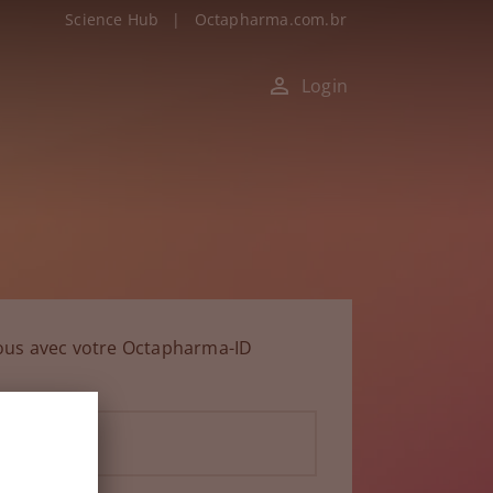
Science Hub
|
Octapharma.com.br
Login
ous avec votre Octapharma-ID