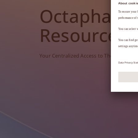
Octapharm
Resources
Your Centralized Access to Therapy Tools