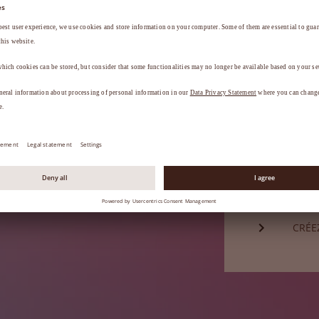
Mot de passe*
a
.
MOT 
Vous n'êtes
CRÉE