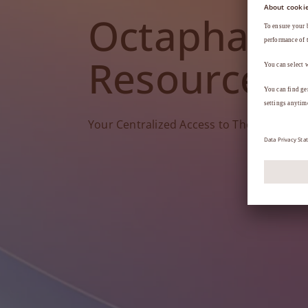
Octapharm
Resources
Your Centralized Access to Therapy Tools