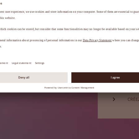
Mot de passe*
a
.
MOT 
Vous n'êtes
CRÉE