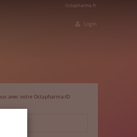
Octapharma.fr
Login
ous avec votre Octapharma-ID