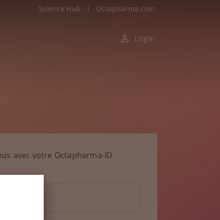
Science Hub
|
Octapharma.com
Login
ous avec votre Octapharma-ID