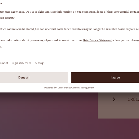
Mot de passe*
a
.
MOT 
Vous n'êtes
CRÉE