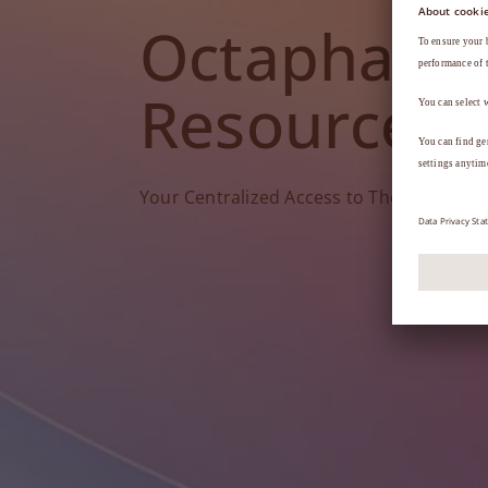
Octapharm
Resources
Your Centralized Access to Therapy Tools