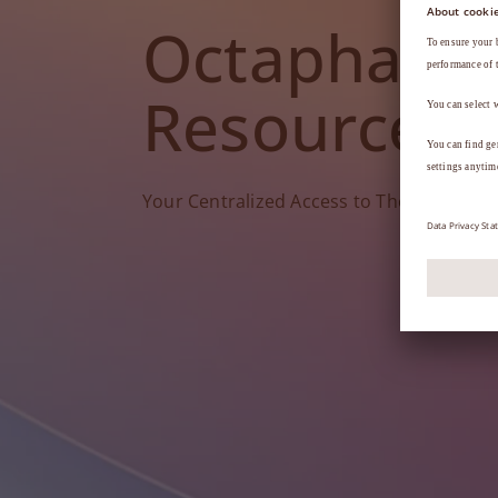
Octapharm
Resources
Your Centralized Access to Therapy Tools