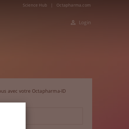
Science Hub
|
Octapharma.com
Login
ous avec votre Octapharma-ID