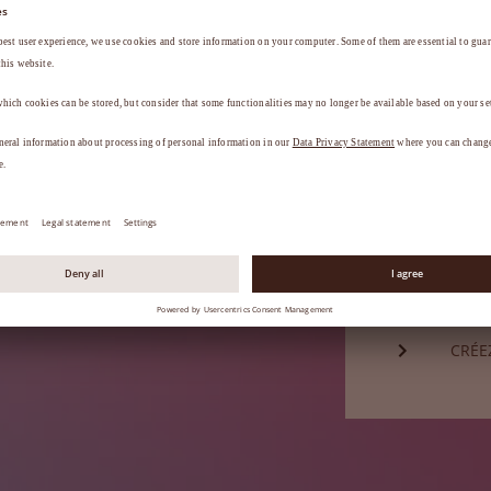
Mot de passe*
a
.
MOT 
Vous n'êtes
CRÉE