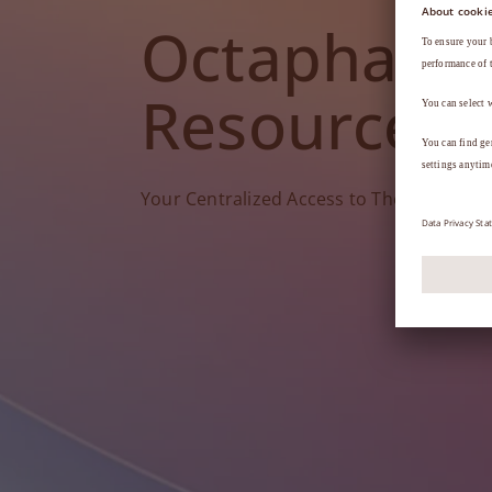
Octapharm
Resources
Your Centralized Access to Therapy Tools