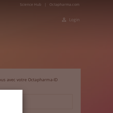
Science Hub
|
Octapharma.com
Login
ous avec votre Octapharma-ID