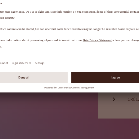
Mot de passe*
a
.
MOT 
Vous n'êtes
CRÉE