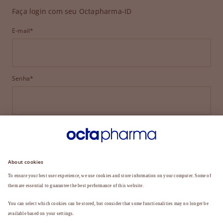
Faça login com seu Octapharma-ID
E-mail*
Senha*
ENTRAR
ESQUECEU SUA SENHA?
Ainda não é membro?