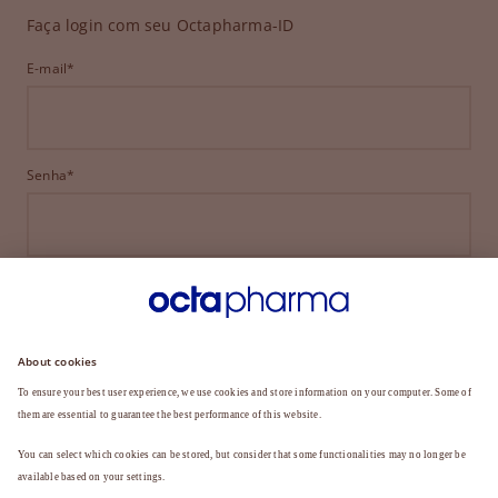
Faça login com seu Octapharma-ID
E-mail*
Senha*
ENTRAR
ESQUECEU SUA SENHA?
Ainda não é membro?