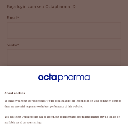
Faça login com seu Octapharma-ID
E-mail*
Senha*
ENTRAR
ESQUECEU SUA SENHA?
Ainda não é membro?