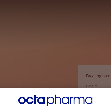
Faça login c
E-mail*
Senha*