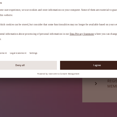
a
.
ESQU
Ainda não é
REGI
MEM