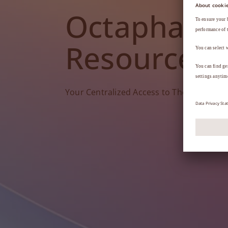
Octapharm
Resources
Your Centralized Access to Therapy Tools