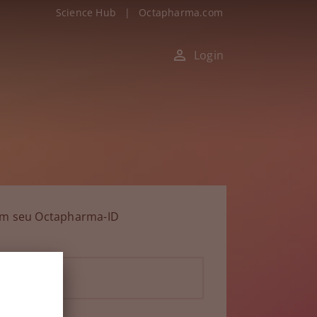
Science Hub
|
Octapharma.com
Login
om seu Octapharma-ID