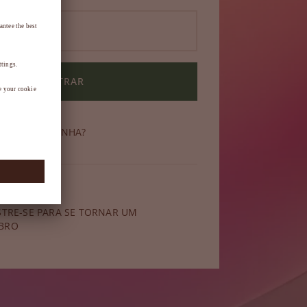
ENTRAR
ECEU SUA SENHA?
 membro?
STRE-SE PARA SE TORNAR UM
BRO