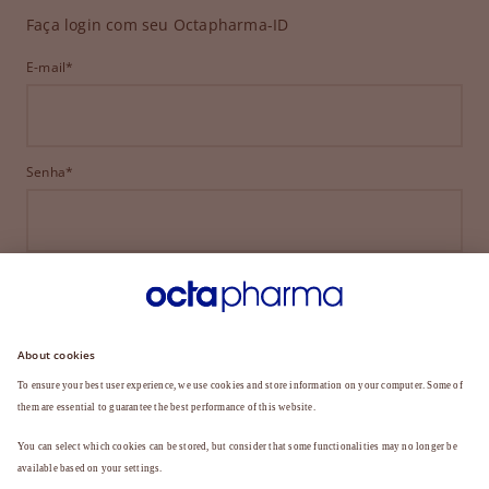
Faça login com seu Octapharma-ID
E-mail*
Senha*
ENTRAR
ESQUECEU SUA SENHA?
Ainda não é membro?