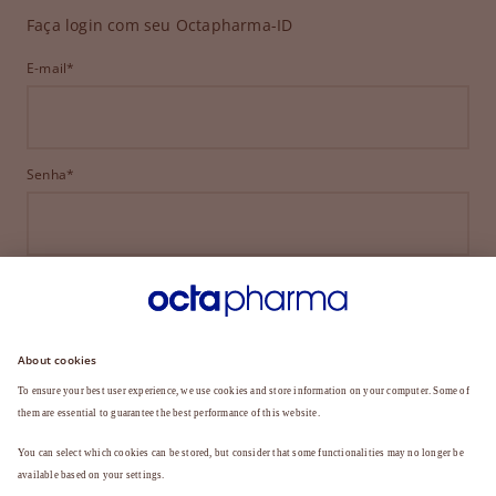
Faça login com seu Octapharma-ID
E-mail*
Senha*
ENTRAR
ESQUECEU SUA SENHA?
Ainda não é membro?