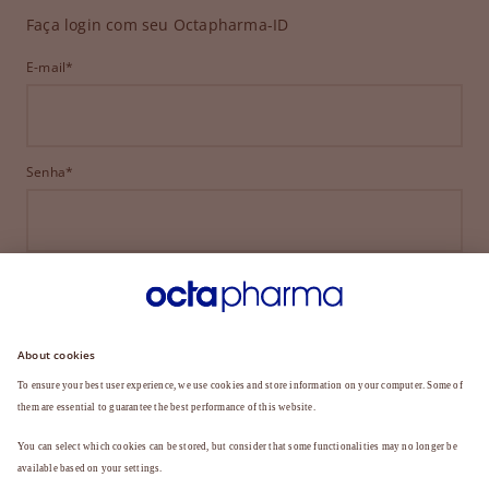
Faça login com seu Octapharma-ID
E-mail*
Senha*
ENTRAR
ESQUECEU SUA SENHA?
Ainda não é membro?