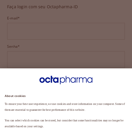
Faça login com seu Octapharma-ID
E-mail*
Senha*
ENTRAR
ESQUECEU SUA SENHA?
Ainda não é membro?