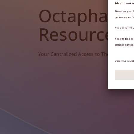
Octapharm
Resources
Your Centralized Access to Therapy Tools