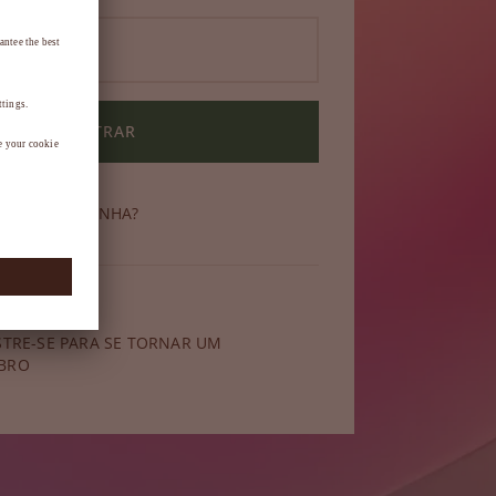
ENTRAR
ECEU SUA SENHA?
 membro?
STRE-SE PARA SE TORNAR UM
BRO