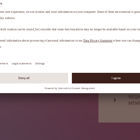
a
.
ESQU
Ainda não é
REGI
MEM