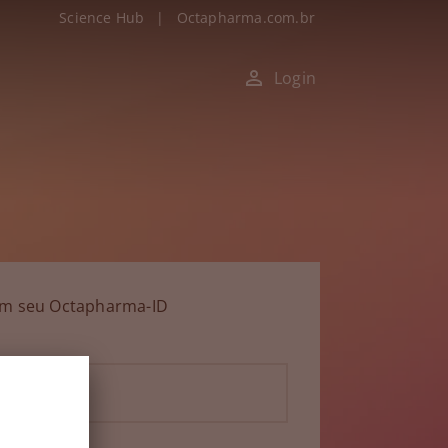
Science Hub
|
Octapharma.com.br
Login
om seu Octapharma-ID