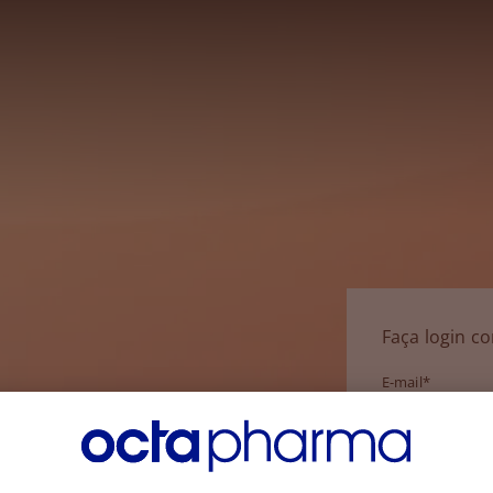
Faça login c
E-mail*
Senha*