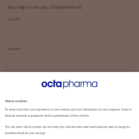
Faça login com seu Octapharma-ID
E-mail*
Senha*
ENTRAR
ESQUECEU SUA SENHA?
Ainda não é membro?