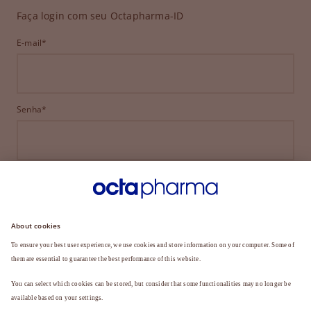
Faça login com seu Octapharma-ID
E-mail*
Senha*
ENTRAR
ESQUECEU SUA SENHA?
Ainda não é membro?