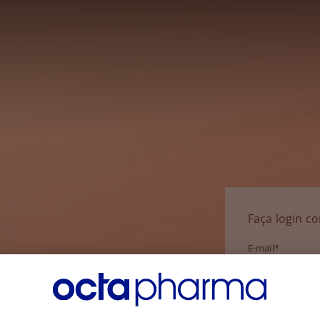
Faça login c
E-mail*
Senha*