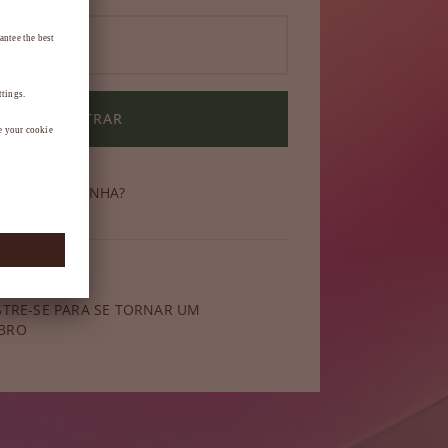
ENTRAR
ECEU SUA SENHA?
 membro?
STRE-SE PARA SE TORNAR UM
BRO