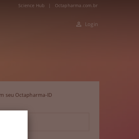
Science Hub
|
Octapharma.com.br
Login
om seu Octapharma-ID