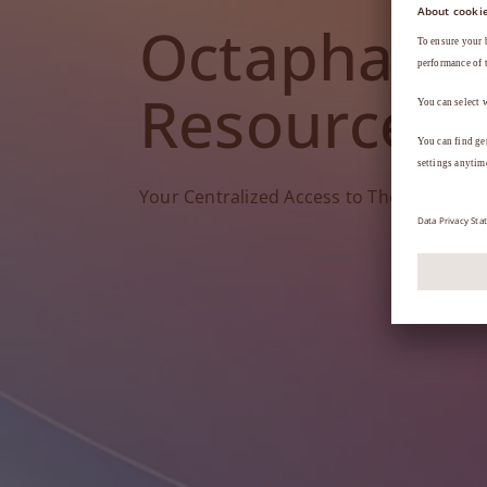
Octapharm
Resources
Your Centralized Access to Therapy Tools