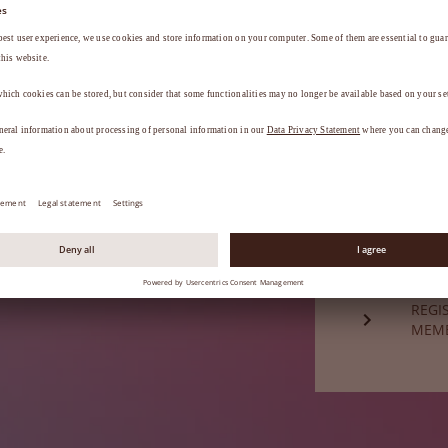
a
.
ESQU
Ainda não é
REGI
MEM