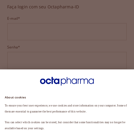
Faça login com seu Octapharma-ID
E-mail*
Senha*
ENTRAR
ESQUECEU SUA SENHA?
Ainda não é membro?