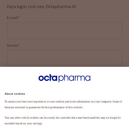
Faça login com seu Octapharma-ID
E-mail*
Senha*
ENTRAR
ESQUECEU SUA SENHA?
Ainda não é membro?