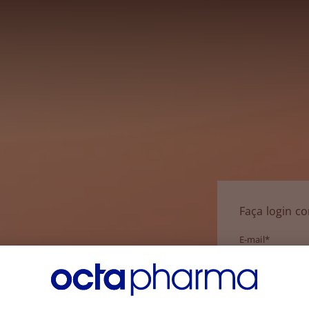
Faça login c
E-mail*
Senha*