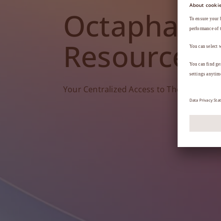
Octapharm
Resources
Your Centralized Access to Therapy Tools