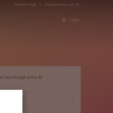
Science Hub
|
Octapharma.com.br
Login
om seu Octapharma-ID