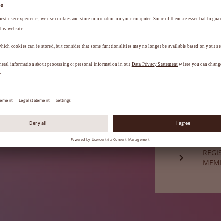
a
.
ESQU
Ainda não é
REGI
MEM