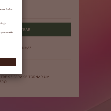
ENTRAR
ECEU SUA SENHA?
 membro?
STRE-SE PARA SE TORNAR UM
BRO