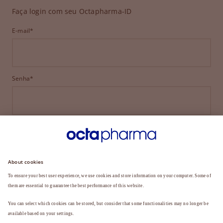
Faça login com seu Octapharma-ID
E-mail*
Senha*
ENTRAR
ESQUECEU SUA SENHA?
Ainda não é membro?