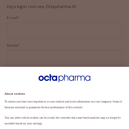
Faça login com seu Octapharma-ID
E-mail*
Senha*
ENTRAR
ESQUECEU SUA SENHA?
Ainda não é membro?