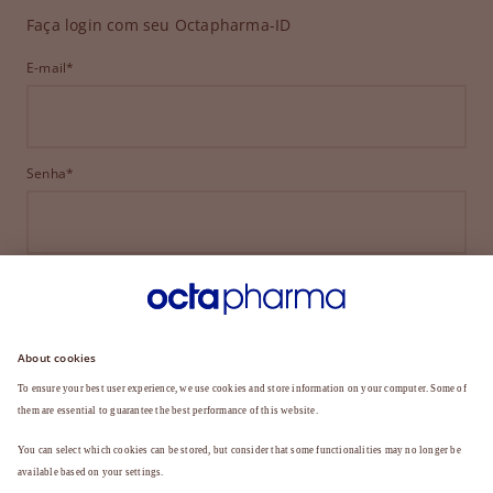
Faça login com seu Octapharma-ID
E-mail*
Senha*
ENTRAR
ESQUECEU SUA SENHA?
Ainda não é membro?