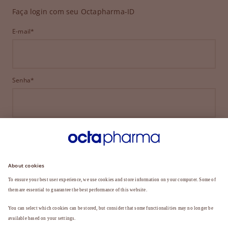
Faça login com seu Octapharma-ID
E-mail*
Senha*
ENTRAR
ESQUECEU SUA SENHA?
Ainda não é membro?