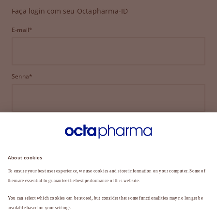
Faça login com seu Octapharma-ID
E-mail*
Senha*
ENTRAR
ESQUECEU SUA SENHA?
Ainda não é membro?