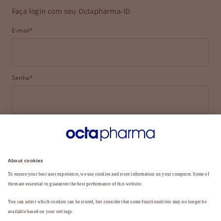
Faça login com seu Octapharma-ID
E-mail*
Senha*
ENTRAR
ESQUECEU SUA SENHA?
Ainda não é membro?