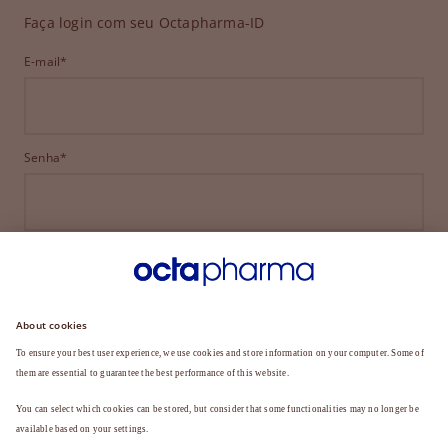
Faça login com seu Octapharma-ID
E-mail*
Senha*
ENTRAR
ESQUECEU SUA SENHA?
Ainda não é membro?