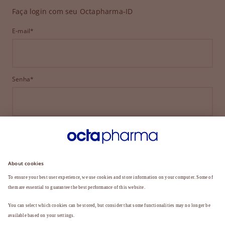
Faça login com seu Octapharma-ID
E-mail*
Senha*
ENTRAR
ESQUECEU SUA SENHA?
Ainda não é membro?