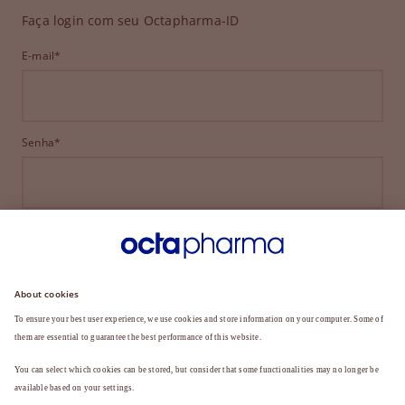
Faça login com seu Octapharma-ID
E-mail*
Senha*
ENTRAR
ESQUECEU SUA SENHA?
Ainda não é membro?