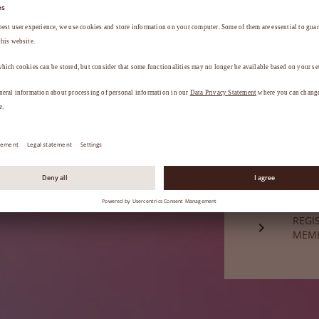
a
.
ESQU
Ainda não é
REGI
MEM