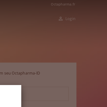
Octapharma.fr
Login
om seu Octapharma-ID