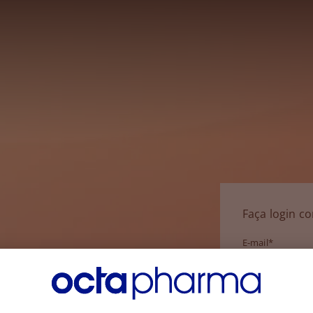
Faça login c
E-mail*
Senha*