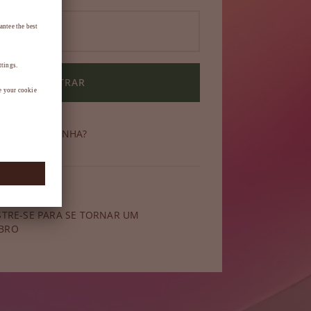
ENTRAR
ECEU SUA SENHA?
 membro?
STRE-SE PARA SE TORNAR UM
BRO