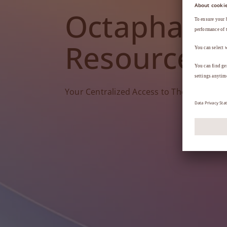
Octapharm
Resources
Your Centralized Access to Therapy Tools